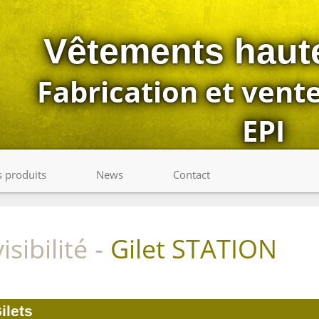
Vêtements haute 
Fabrication et vent
EPI
s produits
News
Contact
sibilité
Gilet STATION
-
ilets