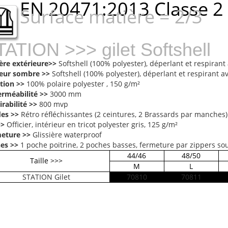
EN 20471:2013 Classe 2
Surface matière = 2/3
ATION >>> gilet Softshell
ère extérieure>>
Softshell (100% polyester), déperlant et respirant
eur sombre >>
Softshell (100% polyester), déperlant et respirant a
ation >>
100% polaire polyester , 150 g/m²
rméabilité >>
3000 mm
irabilité >>
800 mvp
es >>
Rétro réfléchissantes (2 ceintures,
2 Brassards par manches)
>>
Officier, intérieur en tricot polyester gris, 125 g/m²
eture >>
Glissière waterproof
es >>
1 poche poitrine, 2 poches basses, fermeture
par zippers so
44/46
48/50
Taille >>>
M
L
STATION Gilet
70810
70811