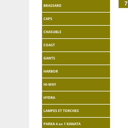
7
BRASSARD
CAPS
CHASUBLE
COAST
GANTS
HARBOR
HI-WAY
HYDRA
LAMPES ET TORCHES
PARKA 4 en 1 KANATA