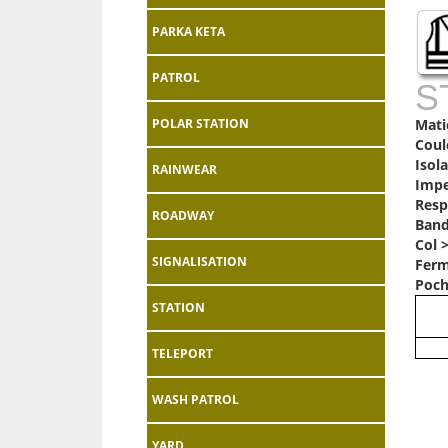
PARKA KETA
PATROL
ST
POLAR STATION
Mati
Coul
Isol
RAINWEAR
Impe
Resp
ROADWAY
Band
Col 
SIGNALISATION
Ferm
Poch
STATION
TELEPORT
WASH PATROL
YARD