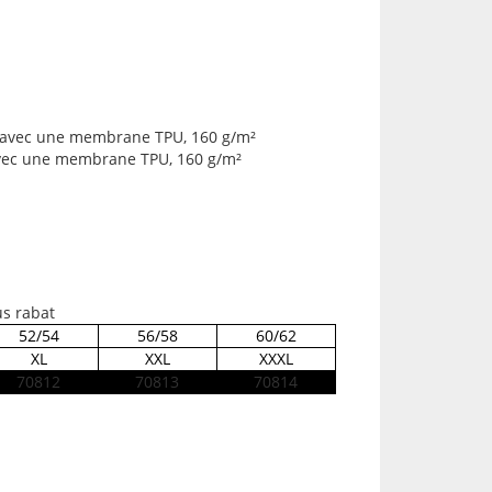
 avec
une membrane TPU, 160 g/m²
vec
une membrane TPU, 160 g/m²
us rabat
52/54
56/58
60/62
XL
XXL
XXXL
70812
70813
70814