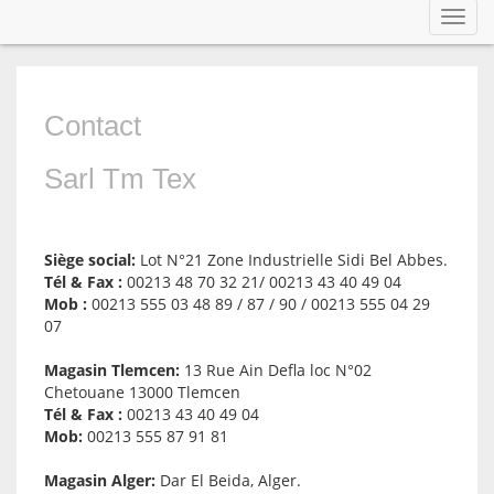
Afficher menu
Toggl
navig
Contact
Sarl Tm Tex
Siège social:
Lot N°21 Zone Industrielle Sidi Bel Abbes.
Tél & Fax :
00213 48 70 32 21/ 00213 43 40 49 04
Mob :
00213 555 03 48 89 / 87 / 90 / 00213 555 04 29
07
Magasin Tlemcen:
13 Rue Ain Defla loc N°02
Chetouane 13000 Tlemcen
Tél & Fax :
00213 43 40 49 04
Mob:
00213 555 87 91 81
Magasin Alger:
Dar El Beida, Alger.