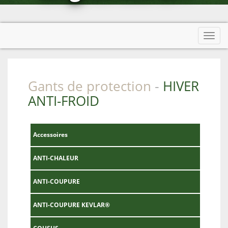
Afficher menu
Toggl
navig
Gants de protection
HIVER
-
ANTI-FROID
Accessoires
ANTI-CHALEUR
ANTI-COUPURE
ANTI-COUPURE KEVLAR®