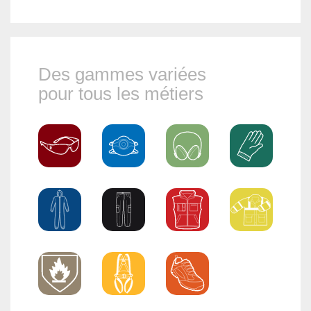
Des gammes variées
pour tous les métiers