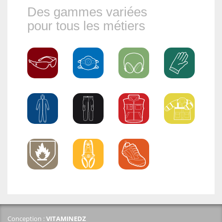
Des gammes variées
pour tous les métiers
Conception :
VITAMINE
DZ